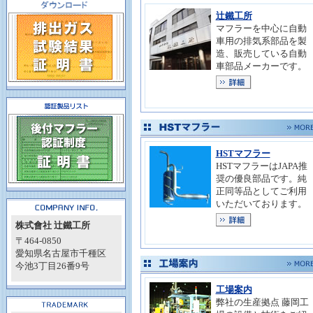
辻鐵工所
マフラーを中心に自動
車用の排気系部品を製
造、販売している自動
車部品メーカーです。
HSTマフラー
HSTマフラーはJAPA
推
奨の優良部品です。純
正同等品としてご利用
いただいております。
株式會社 辻鐵工所
〒464-0850
愛知県名古屋市千種区
今池3丁目26番9号
工場案内
弊社の生産拠点 藤岡工