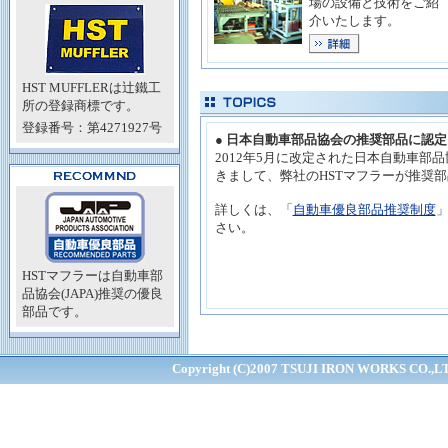
場の設備と技術をご紹
介いたします。
HST MUFFLERは辻鐵工
所の登録商標です。
登録番号：第4271927号
● 日本自動車部品協会の推奨部品に認
2012年5月に改定された日本自動車部品協
きまして、弊社のHSTマフラーが推奨
詳しくは、「
自動車優良部品推奨制度
さい。
HSTマフラーは自動車部
品協会(JAPA)推奨の優良
部品です。
Copyright (C)2007 TSUJI IRON WORKS CO.,LTD.